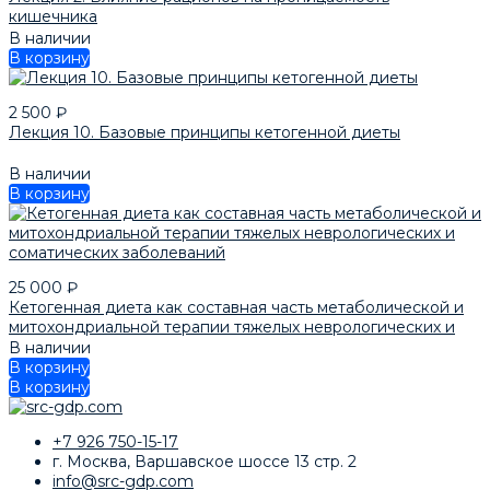
кишечника
В наличии
В корзину
2 500
₽
Лекция 10. Базовые принципы кетогенной диеты
В наличии
В корзину
25 000
₽
Кетогенная диета как составная часть метаболической и
митохондриальной терапии тяжелых неврологических и
соматических заболеваний
В наличии
В корзину
В корзину
+7 926 750-15-17
г. Москва, Варшавское шоссе 13 стр. 2
info@src-gdp.com