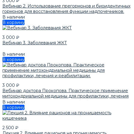
3 000
₽
Вебинар 2. Использование прегормонов и биоидентичных
гормонов для восстановления функции надпочечников.
Гормонозаместительная терапия с точки зрения
В наличии
интегративной медицины.
В корзину
3 000
₽
Вебинар 3. Заболевания ЖКТ
В наличии
В корзину
3 000
₽
Вебинар доктора Прокопова. Практическое применение
митохондриальной медицины для профилактики, лечения
и реабилитации.
В наличии
В корзину
2 500
₽
Лекция 2. Влияние рационов на проницаемость