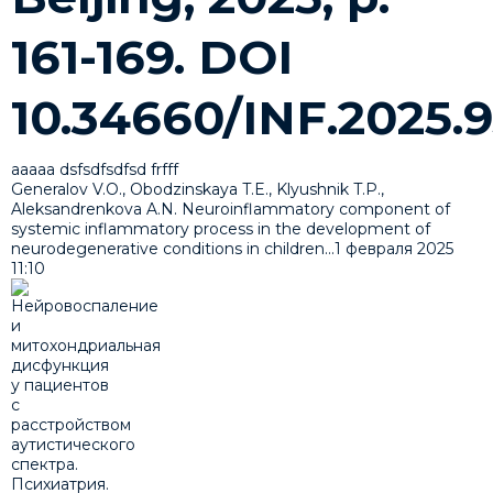
161-169. DOI
10.34660/INF.2025.9
ааааа dsfsdfsdfsd frfff
Generalov V.O., Obodzinskaya T.E., Klyushnik T.P.,
Aleksandrenkova A.N. Neuroinflammatory component of
systemic inflammatory process in the development of
neurodegenerative conditions in children...
1 февраля 2025
11:10