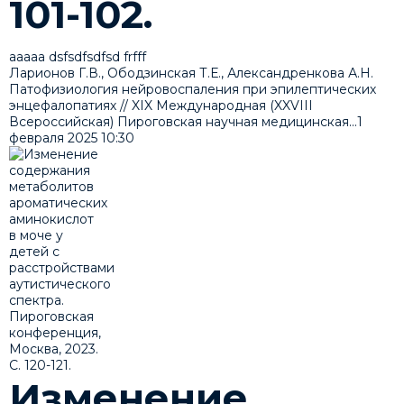
101-102.
ааааа dsfsdfsdfsd frfff
Ларионов Г.В., Ободзинская Т.Е., Александренкова А.Н.
Патофизиология нейровоспаления при эпилептических
энцефалопатиях // XIX Международная (XXVIII
Всероссийская) Пироговская научная медицинская...
1
февраля 2025
10:30
Изменение