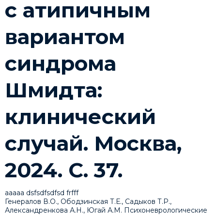
с атипичным
вариантом
синдрома
Шмидта:
клинический
случай. Москва,
2024. С. 37.
ааааа dsfsdfsdfsd frfff
Генералов В.О., Ободзинская Т.Е., Садыков Т.Р.,
Александренкова А.Н., Югай А.М. Психоневрологические