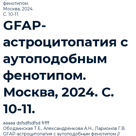
GFAP-
астроцитопатия с
аутоподобным
фенотипом.
Москва, 2024. С.
10-11.
ааааа dsfsdfsdfsd frfff
Ободзинская Т.Е., Александренкова А.Н., Ларионов Г.В.
GFAP-астроцитопатия с аутоподобным фенотипом //