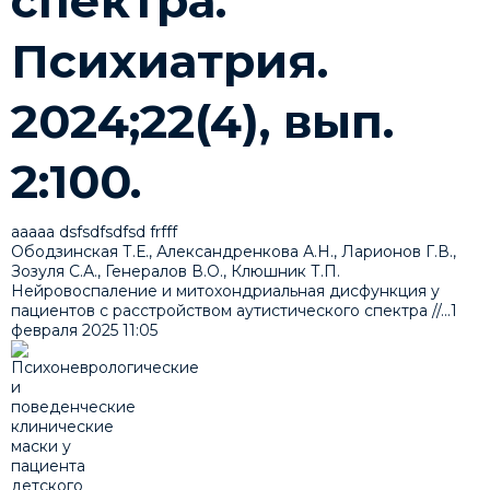
спектра.
Психиатрия.
2024;22(4), вып.
2:100.
ааааа dsfsdfsdfsd frfff
Ободзинская Т.Е., Александренкова А.Н., Ларионов Г.В.,
Зозуля С.А., Генералов В.О., Клюшник Т.П.
Нейровоспаление и митохондриальная дисфункция у
пациентов с расстройством аутистического спектра //...
1
февраля 2025
11:05